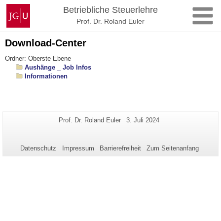
Zum
Johannes
Betriebliche Steuerlehre
Inhalt
Gutenberg-
Prof. Dr. Roland Euler
springen
Universität
Mainz
Download-Center
Ordner: Oberste Ebene
Aushänge _ Job Infos
Informationen
Zusätzliche
Seiten-
Letzte
Prof. Dr. Roland Euler
3. Juli 2024
Name:
Aktualisierung:
Informationen
zu
Datenschutz
Impressum
Barrierefreiheit
Zum Seitenanfang
dieser
Seite