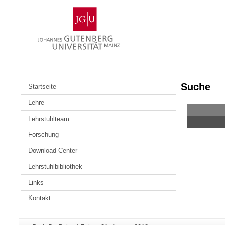
Zum
Johannes
Inhalt
Gutenberg-
springen
Universität
Mainz
Suche
Startseite
Lehre
Lehrstuhlteam
Forschung
Download-Center
Lehrstuhlbibliothek
Links
Kontakt
Zusätzliche