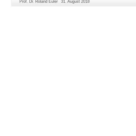
Seiten-
Letzte
Prof. Dr. Roland Euler
31. August 2018
Informationen
Name:
Aktualisierung:
zu
dieser
Seite