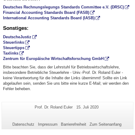
Deutsches Rechnungslegungs Standards Committee e.V. (DRSC)
Financial Accounting Standards Board (FASB)
International Accounting Standards Board (IASB)
Sonstiges:
DeutscheJustiz
Steuerlinks
Steuertipps
Taxlinks
Zentrum für Europäische Wirtschaftsforschung GmbH
Bitte beachten Sie, dass der Lehrstuhl für Betriebswirtschaftslehre,
insbesondere Betriebliche Steuerlehre - Univ.-Prof. Dr. Roland Euler -
keine Verantwortung für die Inhalte der Links übernimmt! Sollte ein Link
abgelaufen sein, senden Sie uns bitte eine kurze E-Mail; wir werden den
Fehler beheben.
Zusätzliche
Seiten-
Letzte
Prof. Dr. Roland Euler
15. Juli 2020
Name:
Aktualisierung:
Informationen
zu
Datenschutz
Impressum
Barrierefreiheit
Zum Seitenanfang
dieser
Seite