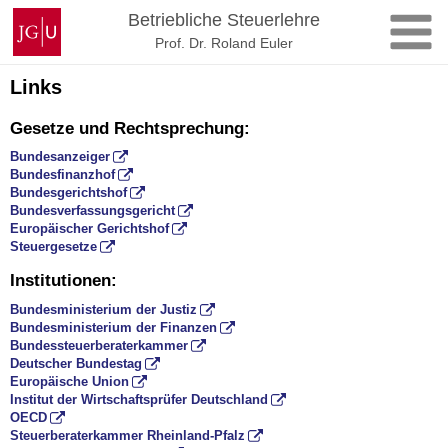
Zum
Johannes
Betriebliche Steuerlehre
Inhalt
Gutenberg-
Prof. Dr. Roland Euler
springen
Universität
Mainz
Links
Gesetze und Rechtsprechung:
Bundesanzeiger
Bundesfinanzhof
Bundesgerichtshof
Bundesverfassungsgericht
Europäischer Gerichtshof
Steuergesetze
Institutionen:
Bundesministerium der Justiz
Bundesministerium der Finanzen
Bundessteuerberaterkammer
Deutscher Bundestag
Europäische Union
Institut der Wirtschaftsprüfer Deutschland
OECD
Steuerberaterkammer Rheinland-Pfalz